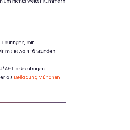
ich um nichts weiter kümmern
 Thüringen, mit
wir mit etwa 4-6 Stunden
/A96 in die übrigen
er als
Beiladung München
–