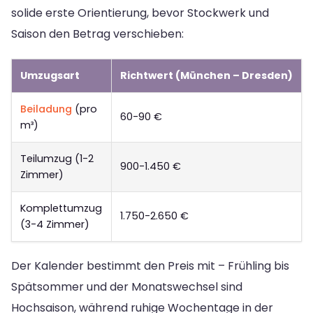
solide erste Orientierung, bevor Stockwerk und
Saison den Betrag verschieben:
Umzugsart
Richtwert (München – Dresden)
Beiladung
(pro
60-90 €
m³)
Teilumzug (1-2
900-1.450 €
Zimmer)
Komplettumzug
1.750-2.650 €
(3-4 Zimmer)
Der Kalender bestimmt den Preis mit – Frühling bis
Spätsommer und der Monatswechsel sind
Hochsaison, während ruhige Wochentage in der