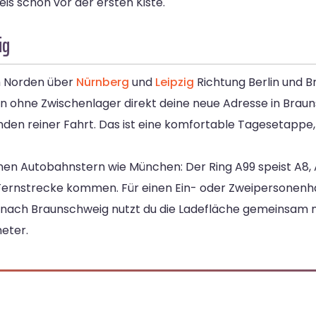
eis schon vor der ersten Kiste.
ig
h Norden über
Nürnberg
und
Leipzig
Richtung Berlin und 
n ohne Zwischenlager direkt deine neue Adresse in Braun
den reiner Fahrt. Das ist eine komfortable Tagesetappe, 
nen Autobahnstern wie München: Der Ring A99 speist A8, A
 Fernstrecke kommen. Für einen Ein- oder Zweipersonenh
nach Braunschweig nutzt du die Ladefläche gemeinsam 
eter.