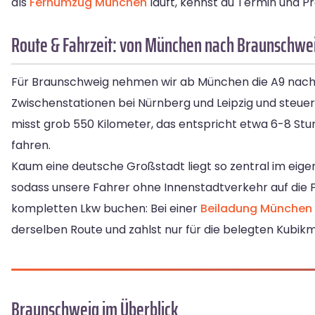
als
Fernumzug München
läuft, kennst du Termin und Pr
Route & Fahrzeit: von München nach Braunschwe
Für Braunschweig nehmen wir ab München die A9 nac
Zwischenstationen bei Nürnberg und Leipzig und steuer
misst grob 550 Kilometer, das entspricht etwa 6-8 Stun
fahren.
Kaum eine deutsche Großstadt liegt so zentral im eige
sodass unsere Fahrer ohne Innenstadtverkehr auf die
kompletten Lkw buchen: Bei einer
Beiladung München
derselben Route und zahlst nur für die belegten Kubikm
Braunschweig im Überblick