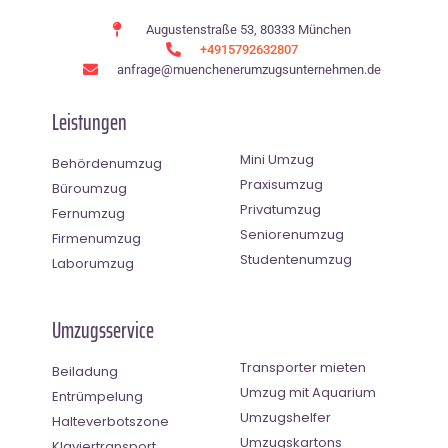
Augustenstraße 53, 80333 München
+4915792632807
anfrage@muenchenerumzugsunternehmen.de
Leistungen
Mini Umzug
Behördenumzug
Praxisumzug
Büroumzug
Privatumzug
Fernumzug
Seniorenumzug
Firmenumzug
Studentenumzug
Laborumzug
Umzugsservice
Transporter mieten
Beiladung
Umzug mit Aquarium
Entrümpelung
Umzugshelfer
Halteverbotszone
Umzugskartons
Klaviertransport