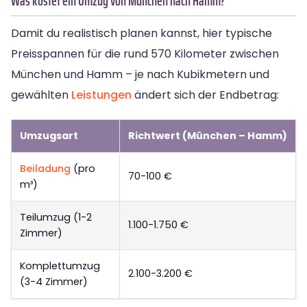
Was kostet ein Umzug von München nach Hamm?
Damit du realistisch planen kannst, hier typische
Preisspannen für die rund 570 Kilometer zwischen
München und Hamm – je nach Kubikmetern und
gewählten
Leistungen
ändert sich der Endbetrag:
Umzugsart
Richtwert (München – Hamm)
Beiladung
(pro
70-100 €
m³)
Teilumzug (1-2
1.100-1.750 €
Zimmer)
Komplettumzug
2.100-3.200 €
(3-4 Zimmer)