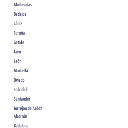
Alcobendas
Badajoz
Cádiz
Coruña
Getafe
Jaén
León
Marbella
Oviedo
Sabadell
Santander
Torrejón de Ardoz
Alcorcón
Badalona