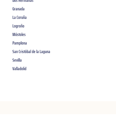
Dos Hermanas
Granada
La Coruña
Logroño
Móstoles
Pamplona
San Cristóbal de la Laguna
Sevilla
Valladolid