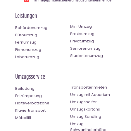
anfrage@muenchenerumzugsunternehmen.de
Leistungen
Mini Umzug
Behördenumzug
Praxisumzug
Büroumzug
Privatumzug
Fernumzug
Seniorenumzug
Firmenumzug
Studentenumzug
Laborumzug
Umzugsservice
Transporter mieten
Beiladung
Umzug mit Aquarium
Entrümpelung
Umzugshelfer
Halteverbotszone
Umzugskartons
Klaviertransport
Umzug Sendling
Möbellift
Umzug
Schwanthalerhöhe