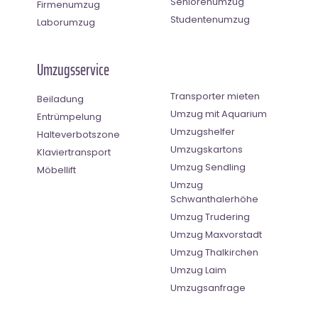
Seniorenumzug
Firmenumzug
Studentenumzug
Laborumzug
Umzugsservice
Transporter mieten
Beiladung
Umzug mit Aquarium
Entrümpelung
Umzugshelfer
Halteverbotszone
Umzugskartons
Klaviertransport
Umzug Sendling
Möbellift
Umzug
Schwanthalerhöhe
Umzug Trudering
Umzug Maxvorstadt
Umzug Thalkirchen
Umzug Laim
Umzugsanfrage