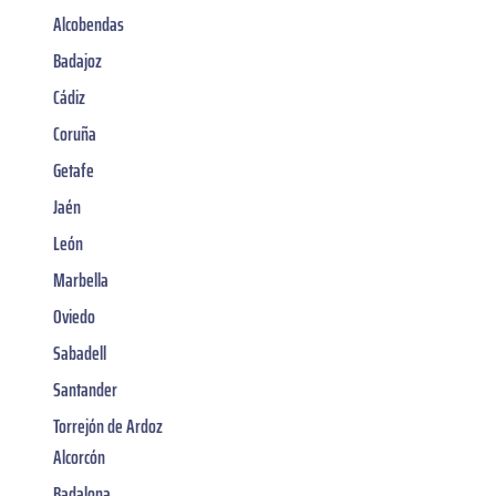
Alcobendas
Badajoz
Cádiz
Coruña
Getafe
Jaén
León
Marbella
Oviedo
Sabadell
Santander
Torrejón de Ardoz
Alcorcón
Badalona