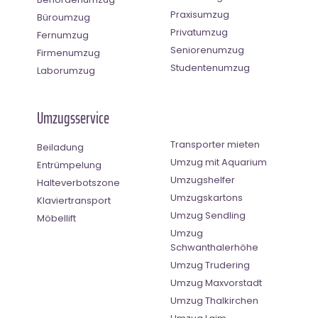
Praxisumzug
Büroumzug
Privatumzug
Fernumzug
Seniorenumzug
Firmenumzug
Studentenumzug
Laborumzug
Umzugsservice
Transporter mieten
Beiladung
Umzug mit Aquarium
Entrümpelung
Umzugshelfer
Halteverbotszone
Umzugskartons
Klaviertransport
Umzug Sendling
Möbellift
Umzug
Schwanthalerhöhe
Umzug Trudering
Umzug Maxvorstadt
Umzug Thalkirchen