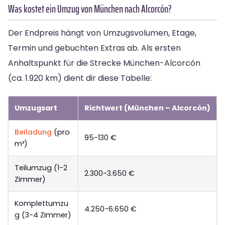
Was kostet ein Umzug von München nach Alcorcón?
Der Endpreis hängt von Umzugsvolumen, Etage,
Termin und gebuchten Extras ab. Als ersten
Anhaltspunkt für die Strecke München-Alcorcón
(ca. 1.920 km) dient dir diese Tabelle:
Umzugsart
Richtwert (München – Alcorcón)
Beiladung
(pro
95-130 €
m³)
Teilumzug (1-2
2.300-3.650 €
Zimmer)
Komplettumzu
4.250-6.650 €
g (3-4 Zimmer)