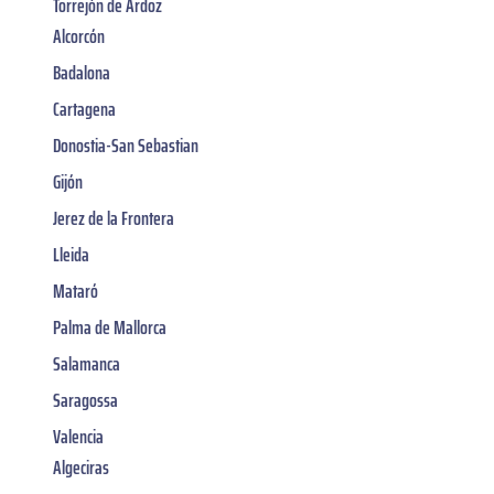
Torrejón de Ardoz
Alcorcón
Badalona
Cartagena
Donostia-San Sebastian
Gijón
Jerez de la Frontera
Lleida
Mataró
Palma de Mallorca
Salamanca
Saragossa
Valencia
Algeciras