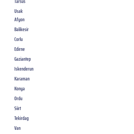
Tarsus
Usak
Afyon
Balikesir
Corlu
Edirne
Gaziantep
Iskenderun
Karaman
Konya
Ordu
Siirt
Tekirdag
Van