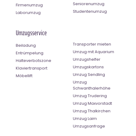
Seniorenumzug
Firmenumzug
Studentenumzug
Laborumzug
Umzugsservice
Transporter mieten
Beiladung
Umzug mit Aquarium
Entrümpelung
Umzugshelfer
Halteverbotszone
Umzugskartons
Klaviertransport
Umzug Sendling
Möbellift
Umzug
Schwanthalerhöhe
Umzug Trudering
Umzug Maxvorstadt
Umzug Thalkirchen
Umzug Laim
Umzugsanfrage