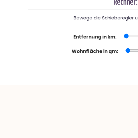
Rechner:
Bewege die Schieberegler un
Entfernung in km:
Wohnfläche in qm: