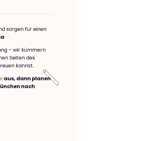
nd sorgen für einen
sa
rung – wir kümmern
önen Seiten des
reuen kannst.
ar
aus, dann planen
München nach