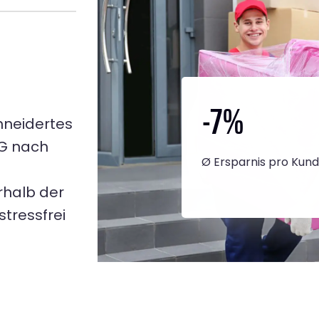
-7
%
hneidertes
NG nach
Ø Ersparnis pro Kun
rhalb der
tressfrei