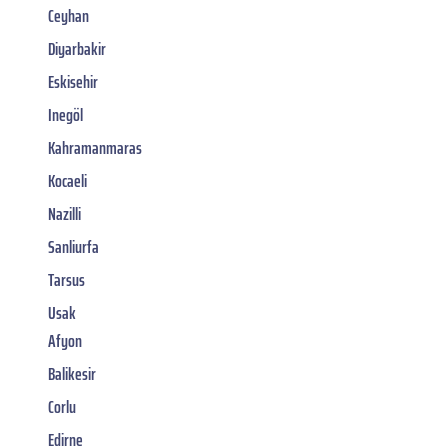
Ceyhan
Diyarbakir
Eskisehir
Inegöl
Kahramanmaras
Kocaeli
Nazilli
Sanliurfa
Tarsus
Usak
Afyon
Balikesir
Corlu
Edirne