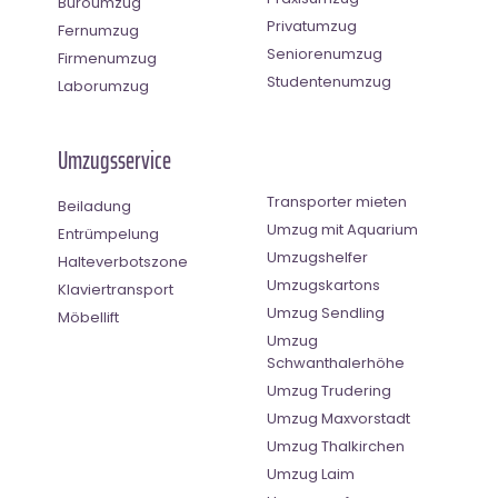
Büroumzug
Privatumzug
Fernumzug
Seniorenumzug
Firmenumzug
Studentenumzug
Laborumzug
Umzugsservice
Transporter mieten
Beiladung
Umzug mit Aquarium
Entrümpelung
Umzugshelfer
Halteverbotszone
Umzugskartons
Klaviertransport
Umzug Sendling
Möbellift
Umzug
Schwanthalerhöhe
Umzug Trudering
Umzug Maxvorstadt
Umzug Thalkirchen
Umzug Laim