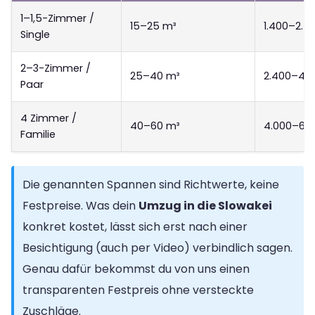
1–1,5-Zimmer /
15–25 m³
1.400–2.4
Single
2–3-Zimmer /
25–40 m³
2.400–4.2
Paar
4 Zimmer /
40–60 m³
4.000–6.
Familie
Die genannten Spannen sind Richtwerte, keine
Festpreise. Was dein
Umzug in die Slowakei
konkret kostet, lässt sich erst nach einer
Besichtigung (auch per Video) verbindlich sagen.
Genau dafür bekommst du von uns einen
transparenten Festpreis ohne versteckte
Zuschläge.