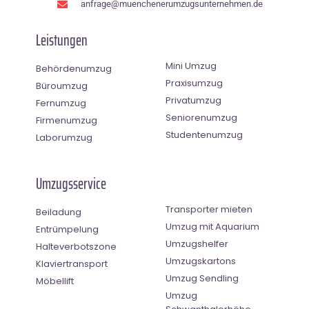
anfrage@muenchenerumzugsunternehmen.de
Leistungen
Mini Umzug
Behördenumzug
Praxisumzug
Büroumzug
Privatumzug
Fernumzug
Seniorenumzug
Firmenumzug
Studentenumzug
Laborumzug
Umzugsservice
Transporter mieten
Beiladung
Umzug mit Aquarium
Entrümpelung
Umzugshelfer
Halteverbotszone
Umzugskartons
Klaviertransport
Umzug Sendling
Möbellift
Umzug