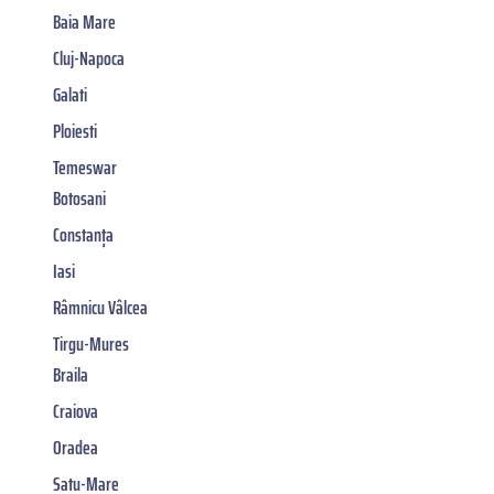
Baia Mare
Cluj-Napoca
Galati
Ploiesti
Temeswar
Botosani
Constanța
Iasi
Râmnicu Vâlcea
Tirgu-Mures
Braila
Craiova
Oradea
Satu-Mare