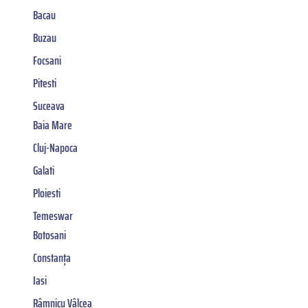
Bacau
Buzau
Focsani
Pitesti
Suceava
Baia Mare
Cluj-Napoca
Galati
Ploiesti
Temeswar
Botosani
Constanța
Iasi
Râmnicu Vâlcea