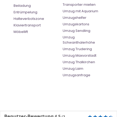
Transporter mieten
Beiladung
Umzug mit Aquarium
Entrümpelung
Umzugshelfer
Halteverbotszone
Umzugskartons
Klaviertransport
Umzug Sendling
Möbellift
Umzug
Schwanthalerhöhe
Umzug Trudering
Umzug Maxvorstadt
Umzug Thalkirchen
Umzug Laim
Umzugsanfrage
Benutzer-Bewertung
4.5
(
2