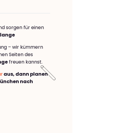
nd sorgen für einen
flange
rung – wir kümmern
önen Seiten des
nge
freuen kannst.
ar
aus, dann planen
München nach