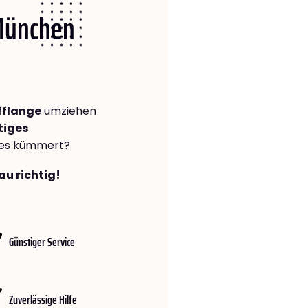
 München
fflange
umziehen
tiges
lles kümmert?
au richtig!
Günstiger Service
Zuverlässige Hilfe