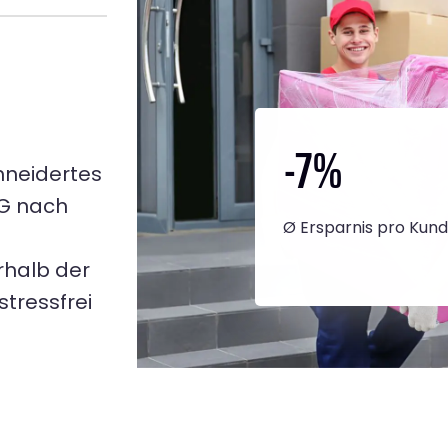
-7
%
hneidertes
NG nach
Ø Ersparnis pro Kun
rhalb der
tressfrei