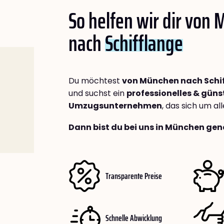
So helfen wir dir von
nach
Schifflange
Du möchtest
von München nach Schi
und suchst ein
professionelles & güns
Umzugsunternehmen
, das sich um a
Dann bist du bei uns in München gen
Transparente Preise
Schnelle Abwicklung