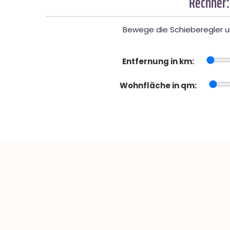
Rechner:
Bewege die Schieberegler un
Entfernung in km:
Wohnfläche in qm: