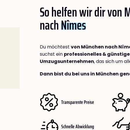
So helfen wir dir von
nach
Nîmes
Du möchtest
von München nach Nîm
suchst ein
professionelles & günstige
Umzugsunternehmen
, das sich um a
Dann bist du bei uns in München gen
Transparente Preise
Schnelle Abwicklung