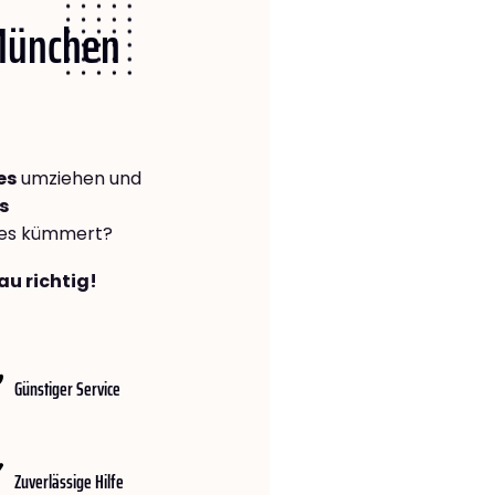
 München
es
umziehen und
s
lles kümmert?
au richtig!
Günstiger Service
Zuverlässige Hilfe