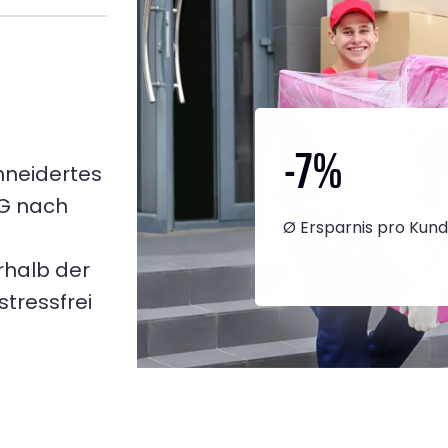
-7
%
hneidertes
NG nach
Ø Ersparnis pro Kun
rhalb der
tressfrei