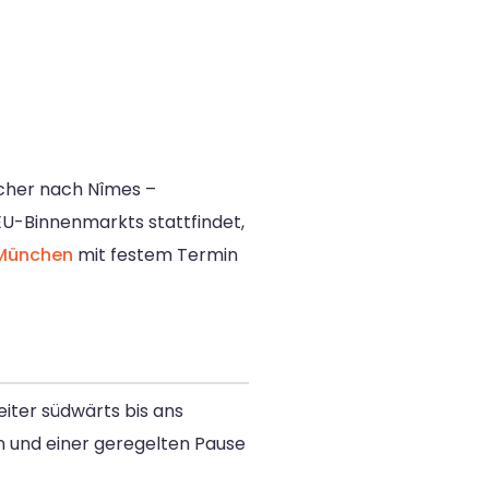
icher nach Nîmes –
EU-Binnenmarkts stattfindet,
München
mit festem Termin
iter südwärts bis ans
en und einer geregelten Pause