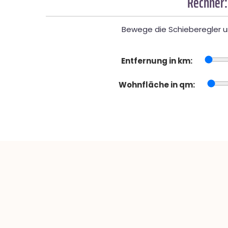
Rechner:
Bewege die Schieberegler un
Entfernung in km:
Wohnfläche in qm: