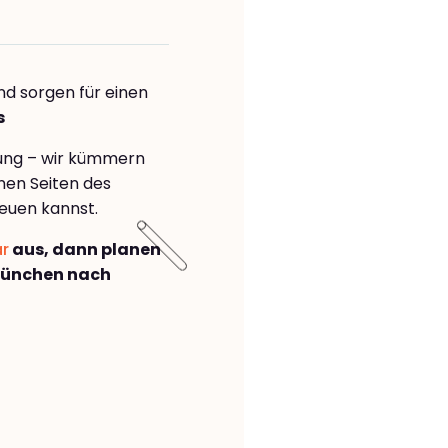
nd sorgen für einen
s
rung – wir kümmern
önen Seiten des
euen kannst.
ar
aus, dann planen
München nach