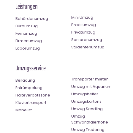
Leistungen
Mini Umzug
Behördenumzug
Praxisumzug
Büroumzug
Privatumzug
Fernumzug
Seniorenumzug
Firmenumzug
Studentenumzug
Laborumzug
Umzugsservice
Transporter mieten
Beiladung
Umzug mit Aquarium
Entrümpelung
Umzugshelfer
Halteverbotszone
Umzugskartons
Klaviertransport
Umzug Sendling
Möbellift
Umzug
Schwanthalerhöhe
Umzug Trudering