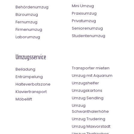
Mini Umzug
Behördenumzug
Praxisumzug
Büroumzug
Privatumzug
Fernumzug
Seniorenumzug
Firmenumzug
Studentenumzug
Laborumzug
Umzugsservice
Transporter mieten
Beiladung
Umzug mit Aquarium
Entrümpelung
Umzugshelfer
Halteverbotszone
Umzugskartons
Klaviertransport
Umzug Sendling
Möbellift
Umzug
Schwanthalerhöhe
Umzug Trudering
Umzug Maxvorstadt
Umzug Thalkirchen