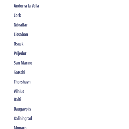
Andorra la Vella
Cork
Gibraltar
Lissabon
Osijek
Prijedor
San Marino
Sotschi
Thorshavn
Vilnius
Balti
Daugavpils
Kaliningrad
Monaco