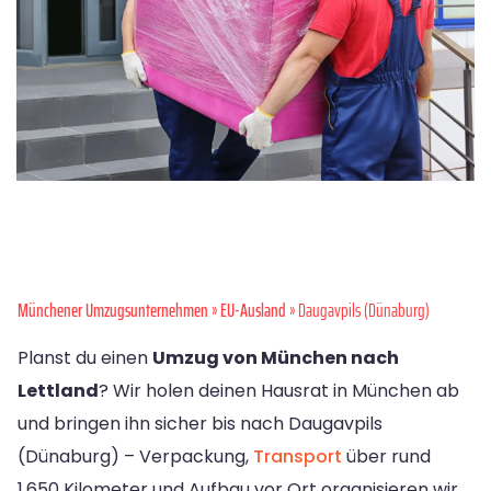
Münchener Umzugsunternehmen
»
EU-Ausland
» Daugavpils (Dünaburg)
Planst du einen
Umzug von München nach
Lettland
? Wir holen deinen Hausrat in München ab
und bringen ihn sicher bis nach Daugavpils
(Dünaburg) – Verpackung,
Transport
über rund
1.650 Kilometer und Aufbau vor Ort organisieren wir