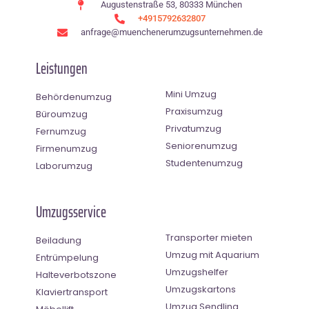
Augustenstraße 53, 80333 München
+4915792632807
anfrage@muenchenerumzugsunternehmen.de
Leistungen
Mini Umzug
Behördenumzug
Praxisumzug
Büroumzug
Privatumzug
Fernumzug
Seniorenumzug
Firmenumzug
Studentenumzug
Laborumzug
Umzugsservice
Transporter mieten
Beiladung
Umzug mit Aquarium
Entrümpelung
Umzugshelfer
Halteverbotszone
Umzugskartons
Klaviertransport
Umzug Sendling