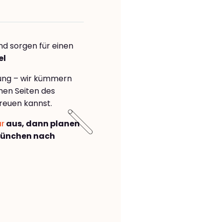
nd sorgen für einen
el
rung – wir kümmern
önen Seiten des
reuen kannst.
ar
aus, dann planen
München nach