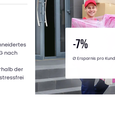
-7
%
hneidertes
NG nach
Ø Ersparnis pro Kun
rhalb der
tressfrei