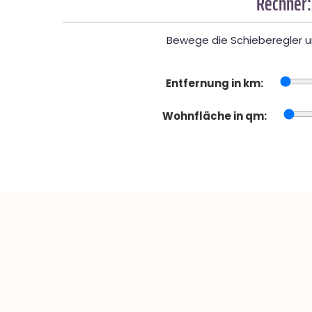
Rechner:
Bewege die Schieberegler un
Entfernung in km:
Wohnfläche in qm: