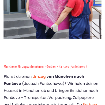
Münchener Umzugsunternehmen
»
Serbien
» Pancevo (Pantschowa )
Planst du einen
Umzug
von München nach
Pančevo
(deutsch Pantschowa)? Wir holen deinen
Hausrat in München ab und bringen ihn sicher nach
Pančevo – Transporter, Verpackung, Zollpapiere
und Zeitplan organisieren wir komplett. Da
Serbien