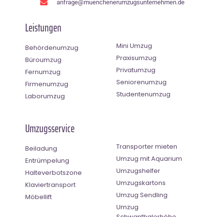
anfrage@muenchenerumzugsunternehmen.de
Leistungen
Mini Umzug
Behördenumzug
Praxisumzug
Büroumzug
Privatumzug
Fernumzug
Seniorenumzug
Firmenumzug
Studentenumzug
Laborumzug
Umzugsservice
Transporter mieten
Beiladung
Umzug mit Aquarium
Entrümpelung
Umzugshelfer
Halteverbotszone
Umzugskartons
Klaviertransport
Umzug Sendling
Möbellift
Umzug
Schwanthalerhöhe