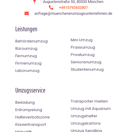
Augustenstraße 53, 80333 München
+4915792632807
anfrage@muenchenerumzugsunternehmen.de
Leistungen
Mini Umzug
Behördenumzug
Praxisumzug
Büroumzug
Privatumzug
Fernumzug
Seniorenumzug
Firmenumzug
Studentenumzug
Laborumzug
Umzugsservice
Transporter mieten
Beiladung
Umzug mit Aquarium
Entrümpelung
Umzugshelfer
Halteverbotszone
Umzugskartons
Klaviertransport
Umzug Sendling
Möbellift