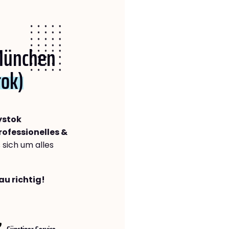
 München
tok)
ystok
rofessionelles &
s sich um alles
au richtig!