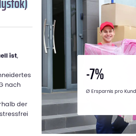
lystok)
ll ist
,
-7
%
hneidertes
NG nach
Ø Ersparnis pro Kun
rhalb der
tressfrei