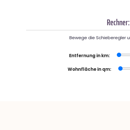
Rechner:
Bewege die Schieberegler un
Entfernung in km:
Wohnfläche in qm: