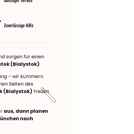
Günstiger Service
Zuverlässige Hilfe
nd sorgen für einen
stok (Bialystok)
rung – wir kümmern
önen Seiten des
 (Bialystok)
freuen
ar
aus, dann planen
München nach