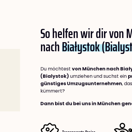
So helfen wir dir von
nach
Białystok (Bialys
Du möchtest
von München nach Biał
(Bialystok)
umziehen und suchst ein
p
günstiges Umzugsunternehmen
, da
kümmert?
Dann bist du bei uns in München gen