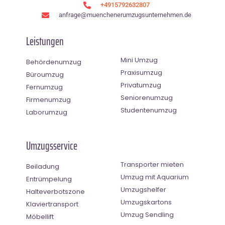
+4915792632807
anfrage@muenchenerumzugsunternehmen.de
Leistungen
Mini Umzug
Behördenumzug
Praxisumzug
Büroumzug
Privatumzug
Fernumzug
Seniorenumzug
Firmenumzug
Studentenumzug
Laborumzug
Umzugsservice
Transporter mieten
Beiladung
Umzug mit Aquarium
Entrümpelung
Umzugshelfer
Halteverbotszone
Umzugskartons
Klaviertransport
Umzug Sendling
Möbellift