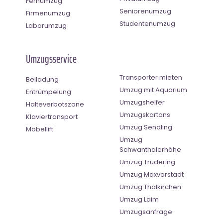
Fernumzug
Seniorenumzug
Firmenumzug
Studentenumzug
Laborumzug
Umzugsservice
Transporter mieten
Beiladung
Umzug mit Aquarium
Entrümpelung
Umzugshelfer
Halteverbotszone
Umzugskartons
Klaviertransport
Umzug Sendling
Möbellift
Umzug
Schwanthalerhöhe
Umzug Trudering
Umzug Maxvorstadt
Umzug Thalkirchen
Umzug Laim
Umzugsanfrage