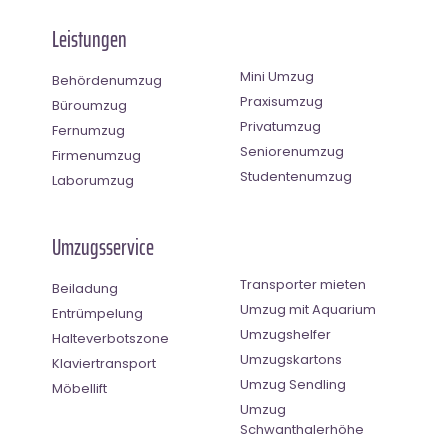
Leistungen
Mini Umzug
Behördenumzug
Praxisumzug
Büroumzug
Privatumzug
Fernumzug
Seniorenumzug
Firmenumzug
Studentenumzug
Laborumzug
Umzugsservice
Transporter mieten
Beiladung
Umzug mit Aquarium
Entrümpelung
Umzugshelfer
Halteverbotszone
Umzugskartons
Klaviertransport
Umzug Sendling
Möbellift
Umzug
Schwanthalerhöhe