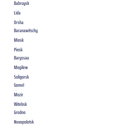
Babruysk
Lida
Orsha
Baranawitschy
Minsk
Pinsk
Baryssau
Mogilew
Soligorsk
Gomel
Mozir
Witebsk
Grodno
Novopolotsk